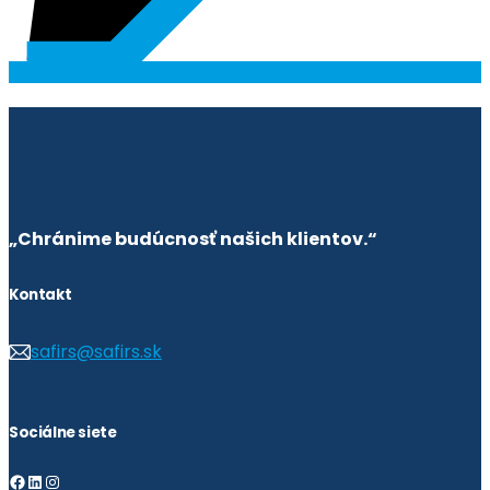
„Chránime budúcnosť našich klientov.“
Kontakt
safirs@safirs.sk
Sociálne siete
Facebook
LinkedIn
Instagram