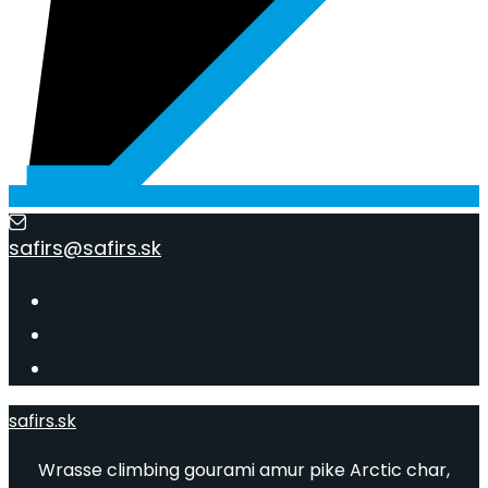
safirs@safirs.sk
safirs.sk
Wrasse climbing gourami amur pike Arctic char,