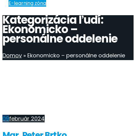
E-learning zóna
Kategorizácia ľudí:
Ekonomicko –
personálne oddelenie
Domov
»
Ekonomicko – personálne oddelenie
09
február 2024
Mgr. Peter Brtko