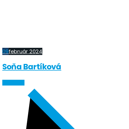
09
február 2024
Soňa Bartíková
ČÍTAŤ VIAC