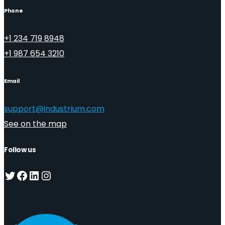
Phone
+1 234 719 8948
+1 987 654 3210
Email
support@industrium.com
See on the map
Follow us
Twitter
Facebook
LinkedIn
Instagram