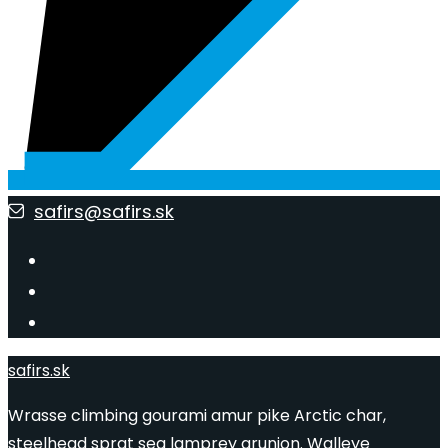
safirs@safirs.sk
safirs.sk
Wrasse climbing gourami amur pike Arctic char,
steelhead sprat sea lamprey grunion. Walleye