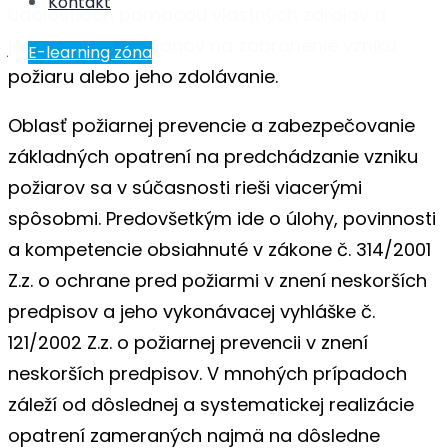
Kontakt
Kontakt
udalostiach pomocou vlastných zdrojov a
jednoduchých úkonov na zabránenie vzniku
E-learning zóna
E-learning zóna
požiaru alebo jeho zdolávanie.
Oblasť požiarnej prevencie a zabezpečovanie
základných opatrení na predchádzanie vzniku
požiarov sa v súčasnosti rieši viacerými
spôsobmi. Predovšetkým ide o úlohy, povinnosti
a kompetencie obsiahnuté v zákone č. 314/2001
Z.z. o ochrane pred požiarmi v znení neskorších
predpisov a jeho vykonávacej vyhláške č.
121/2002 Z.z. o požiarnej prevencii v znení
neskorších predpisov. V mnohých prípadoch
záleží od dôslednej a systematickej realizácie
opatrení zameraných najmä na dôsledne