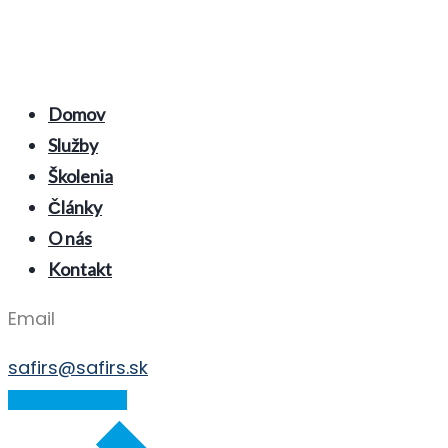
Domov
Služby
Školenia
Články
O nás
Kontakt
Email
safirs@safirs.sk
E-LEARNING ZÓNA