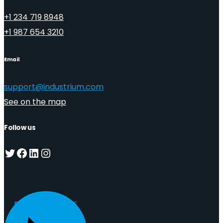
+1 234 719 8948
+1 987 654 3210
Email
support@industrium.com
See on the map
Follow us
Twitter
Facebook
LinkedIn
Instagram
REQUEST A QUOTE