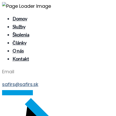
Domov
Služby
Školenia
Články
O nás
Kontakt
Email
safirs@safirs.sk
E-LEARNING ZÓNA