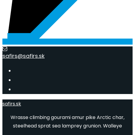
safirs@safirs.sk
safirs.sk
Wrasse climbing gourami amur pike Arctic char,
steelhead sprat sea lamprey grunion. Walleye