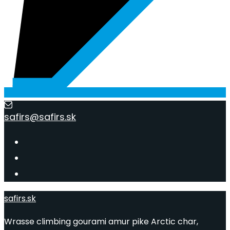
safirs@safirs.sk
safirs.sk
Wrasse climbing gourami amur pike Arctic char,