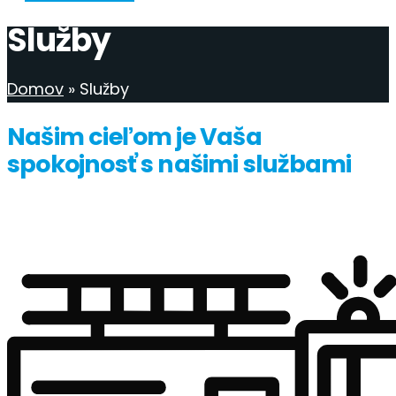
Služby
Domov
»
Služby
Našim cieľom je Vaša
spokojnosť s našimi službami