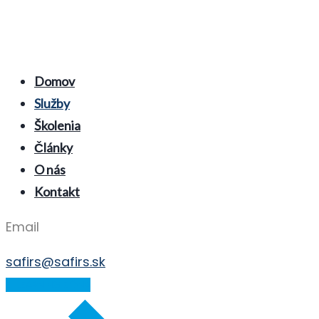
Domov
Služby
Školenia
Články
O nás
Kontakt
Email
safirs@safirs.sk
E-LEARNING ZÓNA